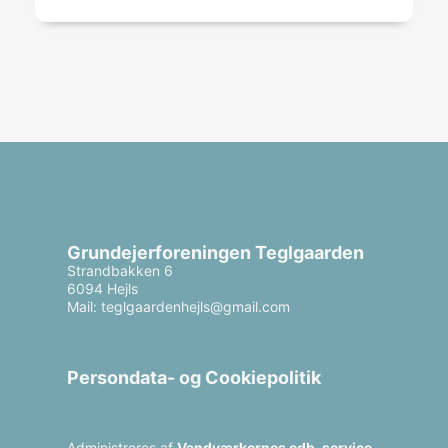
Grundejerforeningen Teglgaarden
Strandbakken 6
6094 Hejls
Mail: teglgaardenhejls@gmail.com
Persondata- og Cookiepolitik
Administreres af
Vandværkernes edb-service